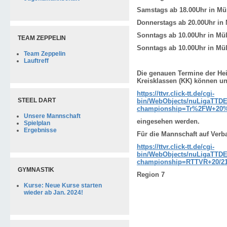
Samstags
ab 18.00Uhr in
Mü
Donnerstags
ab 20.00Uhr in
Sonntags
ab 10.00Uhr in
Mü
TEAM ZEPPELIN
Sonntags
ab 10.00Uhr in
Mü
Team Zeppelin
Lauftreff
Die genauen Termine der He
Kreisklassen (KK) können un
https://ttvr.click-tt.de/cgi-
STEEL DART
bin/WebObjects/nuLigaTTDE
championship=Tr%2FW+20
Unsere Mannschaft
eingesehen werden.
Spielplan
Ergebnisse
Für die Mannschaft auf Verb
https://ttvr.click-tt.de/cgi-
bin/WebObjects/nuLigaTTDE
championship=RTTVR+20/2
GYMNASTIK
Region 7
Kurse: Neue Kurse starten
wieder ab Jan. 2024!