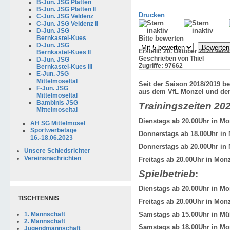
B-Jun. JSG Platten
B-Jun. JSG Platten II
Drucken
C-Jun. JSG Veldenz
C-Jun. JSG Veldenz II
D-Jun. JSG
Bitte bewerten
Bernkastel-Kues
D-Jun. JSG
Erstellt: 20. Oktober 2020
Verö
Bernkastel-Kues II
Geschrieben von Thiel
D-Jun. JSG
Zugriffe: 97662
Bernkastel-Kues III
E-Jun. JSG
Mittelmoseltal
Seit der Saison 2018/2019 be
F-Jun. JSG
aus dem VfL Monzel und de
Mittelmoseltal
Bambinis JSG
Trainingszeiten 20
Mittelmoseltal
Dienstags
ab 20.00Uhr in
Mon
AH SG Mittelmosel
Sportwerbetage
Donnerstags
ab 18.00Uhr in
16.-18.06.2023
Donnerstags
ab 20.00Uhr in
Unsere Schiedsrichter
Vereinsnachrichten
Freitags
ab 20.00Uhr in
Monz
Spielbetrieb
:
Dienstags
ab 20.00Uhr in
Mo
TISCHTENNIS
Freitags
ab 20.00Uhr in
Mon
Samstags
ab 15.00Uhr in
Mü
1. Mannschaft
2. Mannschaft
Samstags
ab 18.00Uhr in
Mo
Jugendmannschaft