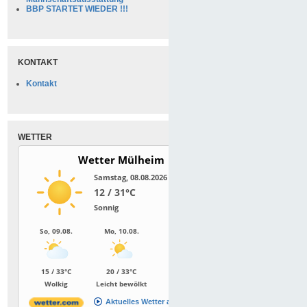
BBP STARTET WIEDER !!!
KONTAKT
Kontakt
WETTER
Wetter Mülheim
Samstag, 08.08.2026
12 / 31°C
Sonnig
So, 09.08.
Mo, 10.08.
Di, 11.08.
15 / 33°C
20 / 33°C
15 / 28°C
Wolkig
Leicht bewölkt
Sonnig
Aktuelles Wetter ansehen