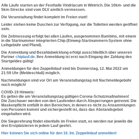
Alle Läufe starten an der Festhalle Vindriacum in Wintrich. Die 10km- und die
5km-Strecke sind vom DLV amtlich vermessen.
Die Veranstaltung findet komplett im Freien statt!
Leider stehen keine Duschen zur Verfügung, nur die Toiletten werden geöffnet
sein.
Die Zeitmessung erfolgt bei allen Läufen, ausgenommen Bambins, mit einem
in die Startnummer integrierten Chip (Einweg-Startnummern-System ohne
Leihgebühr und Pfand).
Die Anmeldung und Bezahlabwicklung erfolgt ausschließlich über unseren
Partner
chiplauf.de.
Ihre Anmeldung ist erst nach Eingang der Zahlung des
Startgeldes gültig!
Anmeldungen für den Zeppelinlauf sind bis
Donnerstag, 12. Mai 2022 um
21:59 Uhr (Meldeschluß)
möglich.
Nachmeldungen sind vor Ort am Veranstaltungstag mit Nachmeldegebühr
noch möglich!
COVID-19 Hinweis:
Es gelten die am Veranstaltungstag gültigen Corona-Schutzmaßnahmen!
Die Zuschauer werden von den Laufenden durch Absperrungen getrennt. Die
Maskenpflicht entfällt in den Bereichen, in denen es nicht zu Ansammlungen
von Personen kommt und sichergestellt ist, dass das Abstandsgebot
eingehalten wird.
Die Siegerehrung findet ebenfalls im Freien statt, es werden nur jeweils die
drei Erstplatzieren in jedem Lauf geehrt.
Hier können Sie sich online für den 16. Int. Zeppelinlauf anmelden!