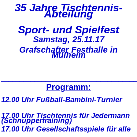
35 Jahre Tischtennis-
Abteilung
Sport- und Spielfest
Samstag, 25.11.17
Grafschafter Festhalle in
Mülheim
_____________________________________
Programm:
12.00 Uhr Fußball-Bambini-Turnier
17.00 Uhr Tischtennis für Jedermann
(Schnuppertraining)
17.00 Uhr Gesellschaftsspiele für alle